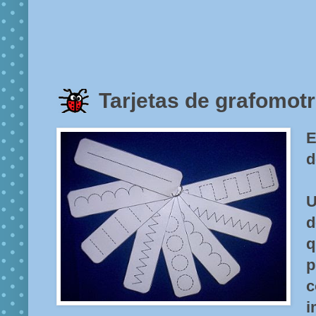
Tarjetas de grafomotr
E
d
U
d
p
i