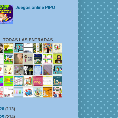
Juegos online PIPO
TODAS LAS ENTRADAS
26
(113)
25
(234)