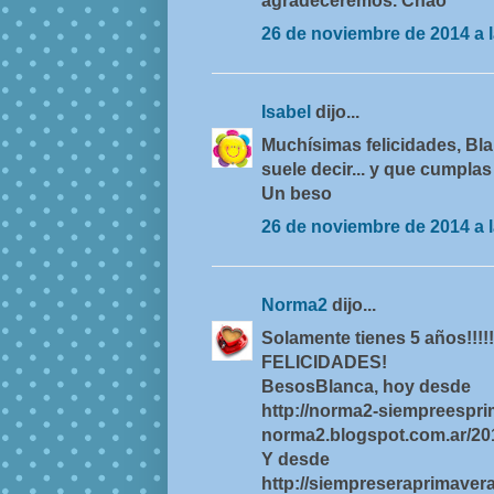
agradeceremos. Chao
26 de noviembre de 2014 a l
Isabel
dijo...
Muchísimas felicidades, Bla
suele decir... y que cumpla
Un beso
26 de noviembre de 2014 a l
Norma2
dijo...
Solamente tienes 5 años!!!!!.
FELICIDADES!
BesosBlanca, hoy desde
http://norma2-siempreespri
norma2.blogspot.com.ar/2014
Y desde
http://siempreseraprimavera