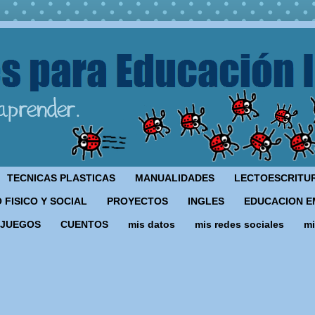
TECNICAS PLASTICAS
MANUALIDADES
LECTOESCRITU
 FISICO Y SOCIAL
PROYECTOS
INGLES
EDUCACION E
JUEGOS
CUENTOS
mis datos
mis redes sociales
mi