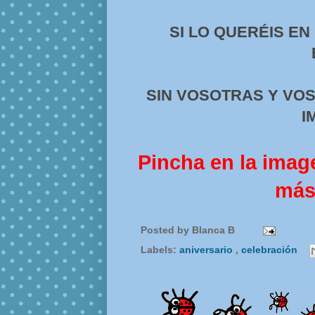
SI LO QUERÉIS EN
SIN VOSOTRAS Y VO
I
Pincha en la image
más
Posted by
Blanca B
Labels:
aniversario
,
celebración