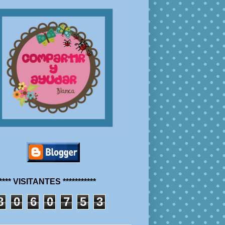
***** VISITANTES ***********
8
0
6
0
7
5
3