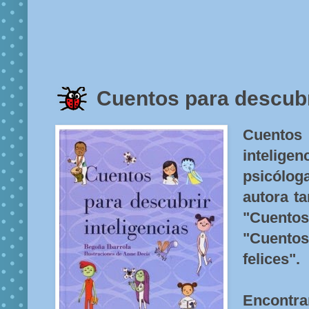
Cuentos para descubri
Cuento
inteligen
psicólo
autora t
"Cuent
"Cuento
felices".
Encont