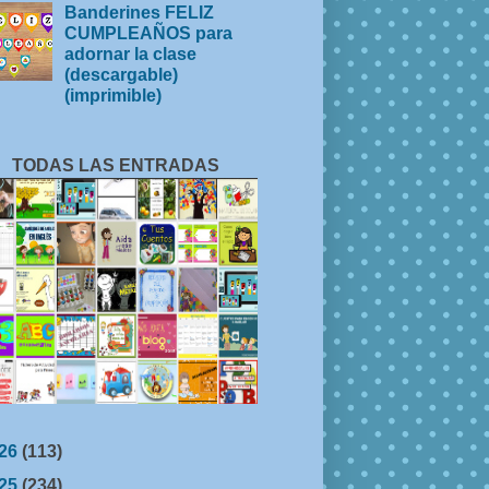
Banderines FELIZ
CUMPLEAÑOS para
adornar la clase
(descargable)
(imprimible)
TODAS LAS ENTRADAS
26
(113)
25
(234)