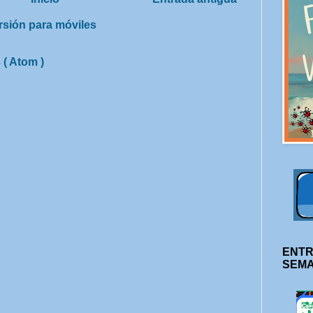
rsión para móviles
 ( Atom )
ENTR
SEM