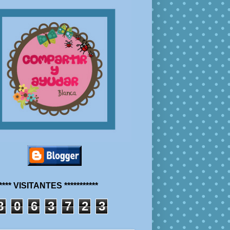
***** VISITANTES ***********
8
0
6
3
7
2
3