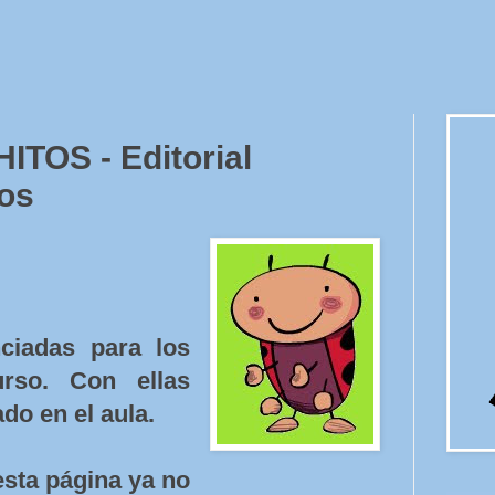
ITOS - Editorial
os
nciadas para los
urso. Con ellas
do en el aula.
esta página ya no