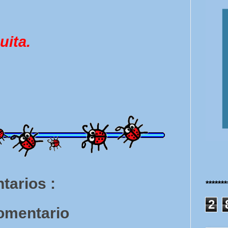
uita.
tarios :
******
2
comentario