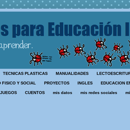
TECNICAS PLASTICAS
MANUALIDADES
LECTOESCRITU
 FISICO Y SOCIAL
PROYECTOS
INGLES
EDUCACION E
JUEGOS
CUENTOS
mis datos
mis redes sociales
mi