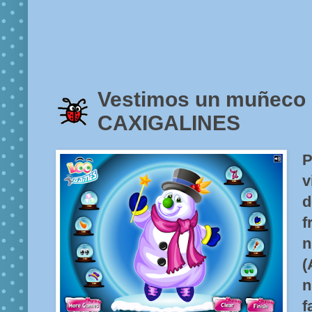
Vestimos un muñeco 
CAXIGALINES
P
v
d
f
n
(
n
f