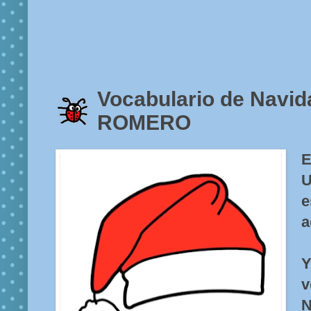
Vocabulario de Navi
ROMERO
U
e
a
Y
N