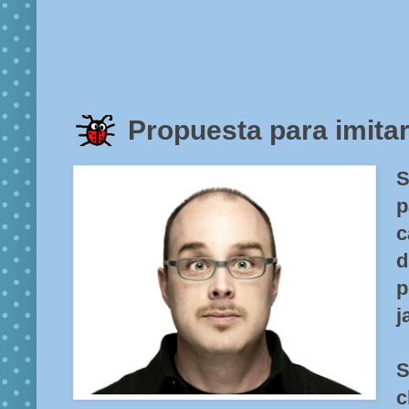
Propuesta para imita
S
p
c
d
j
c