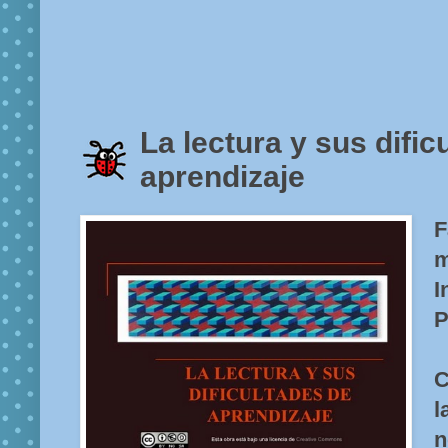
La lectura y sus dific
aprendizaje
F
P
C
l
n