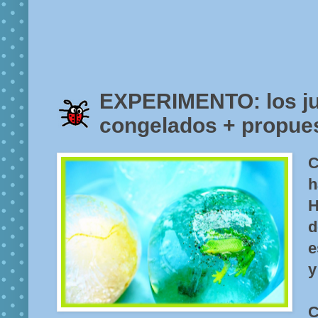
EXPERIMENTO: los j
congelados + propue
C
h
H
e
y