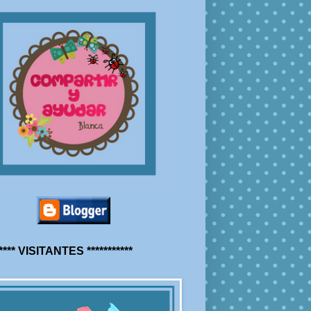
***** VISITANTES ***********