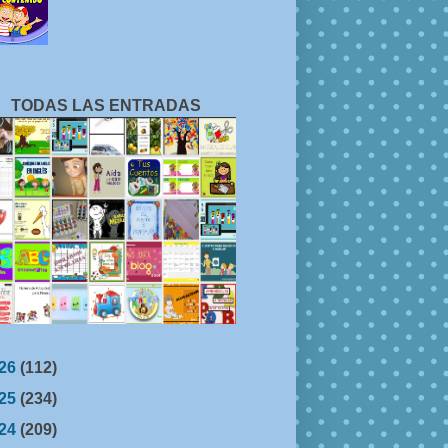
TODAS LAS ENTRADAS
26
(112)
25
(234)
24
(209)