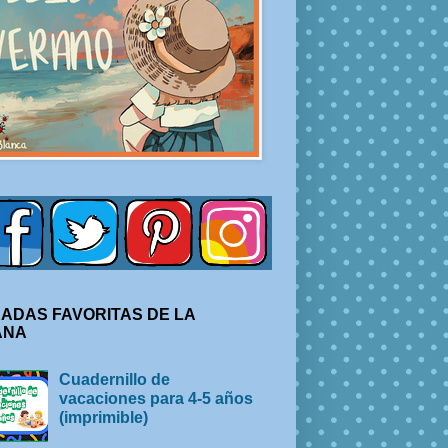
ADAS FAVORITAS DE LA
ANA
Cuadernillo de
vacaciones para 4-5 años
(imprimible)