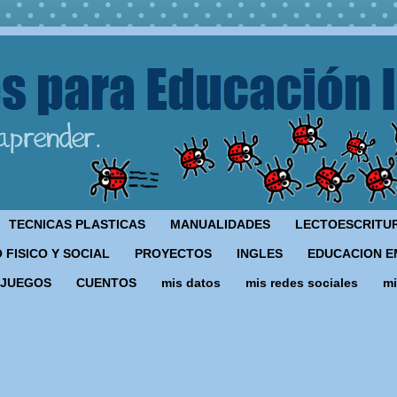
TECNICAS PLASTICAS
MANUALIDADES
LECTOESCRITU
 FISICO Y SOCIAL
PROYECTOS
INGLES
EDUCACION E
JUEGOS
CUENTOS
mis datos
mis redes sociales
mi