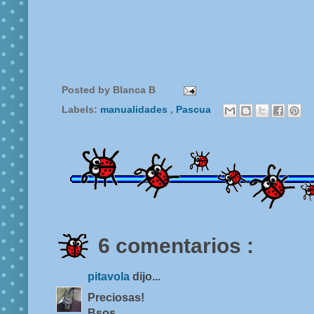
Posted by
Blanca B
Labels:
manualidades
,
Pascua
6 comentarios :
pitavola
dijo...
Preciosas!
Bsos