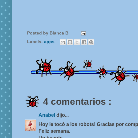
Posted by
Blanca B
Labels:
apps
4 comentarios :
Anabel
dijo...
Hoy le tocó a los robots! Gracias por compa
Feliz semana.
Un besote.