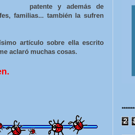
patente y además de
fes, familias... también la sufren
ísimo artículo sobre ella escrito
 me aclaró muchas cosas.
en.
******
2