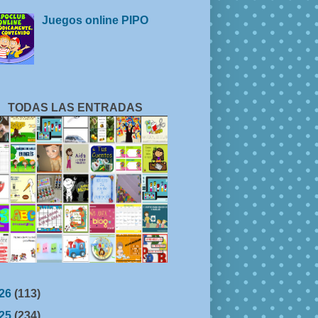
Juegos online PIPO
TODAS LAS ENTRADAS
26
(113)
25
(234)