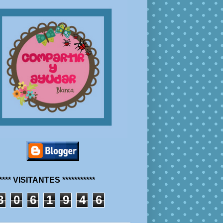
***** VISITANTES ***********
8
0
6
1
9
4
6