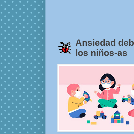
Ansiedad debi
los niños-as