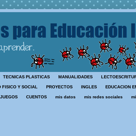
TECNICAS PLASTICAS
MANUALIDADES
LECTOESCRITU
 FISICO Y SOCIAL
PROYECTOS
INGLES
EDUCACION E
JUEGOS
CUENTOS
mis datos
mis redes sociales
mi