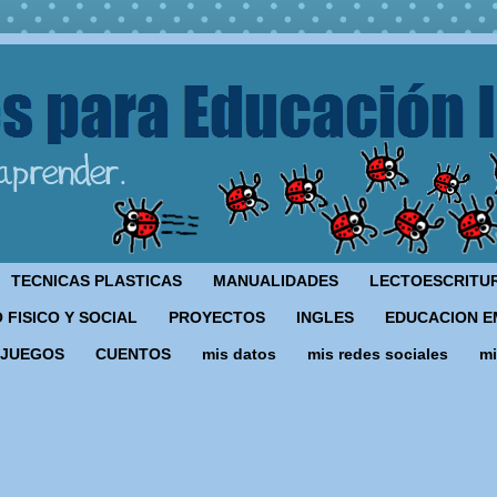
TECNICAS PLASTICAS
MANUALIDADES
LECTOESCRITU
 FISICO Y SOCIAL
PROYECTOS
INGLES
EDUCACION E
JUEGOS
CUENTOS
mis datos
mis redes sociales
mi