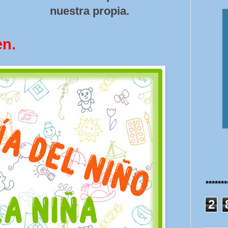
nuestra propia.
en.
******
2