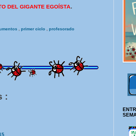
.
O DEL GIGANTE EGOÍSTA
umentos
,
primer ciclo
,
profesorado
 :
ENTR
SEM
15