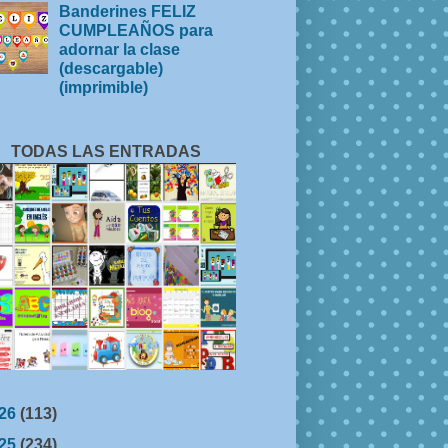
Banderines FELIZ
CUMPLEAÑOS para
adornar la clase
(descargable)
(imprimible)
TODAS LAS ENTRADAS
26
(113)
25
(234)