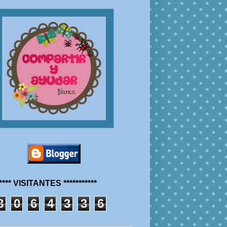
***** VISITANTES ***********
8
0
6
4
3
3
6