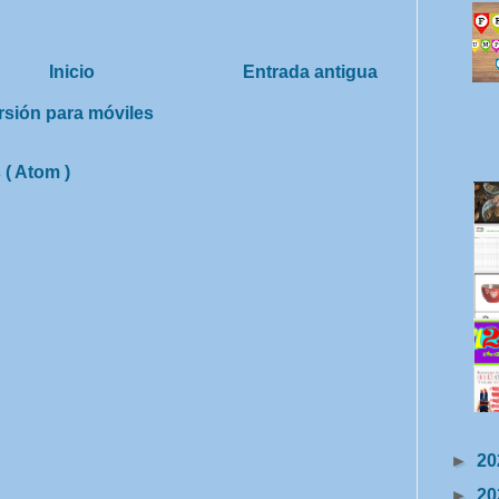
Inicio
Entrada antigua
rsión para móviles
 ( Atom )
►
20
►
20