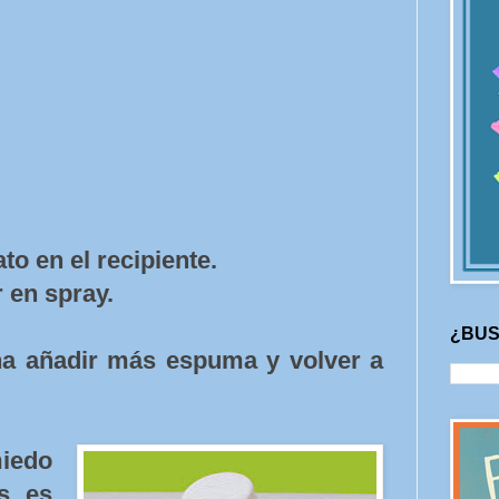
to en el recipiente.
 en spray.
¿BUS
a añadir más espuma y volver a
miedo
s, es