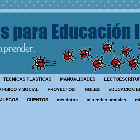
TECNICAS PLASTICAS
MANUALIDADES
LECTOESCRITU
 FISICO Y SOCIAL
PROYECTOS
INGLES
EDUCACION E
JUEGOS
CUENTOS
mis datos
mis redes sociales
mi