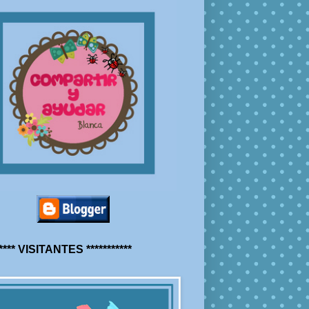
***** VISITANTES ***********