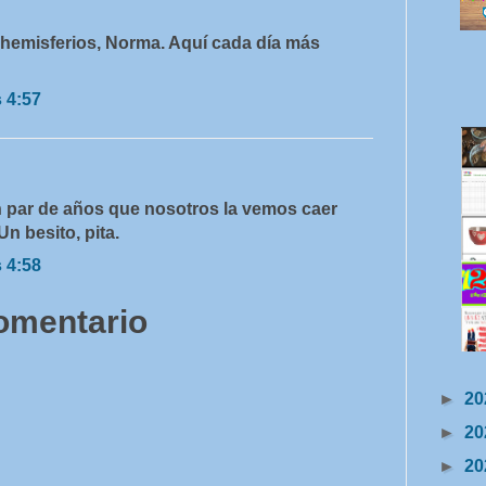
 hemisferios, Norma. Aquí cada día más
s 4:57
n par de años que nosotros la vemos caer
n besito, pita.
s 4:58
comentario
►
20
►
20
►
20