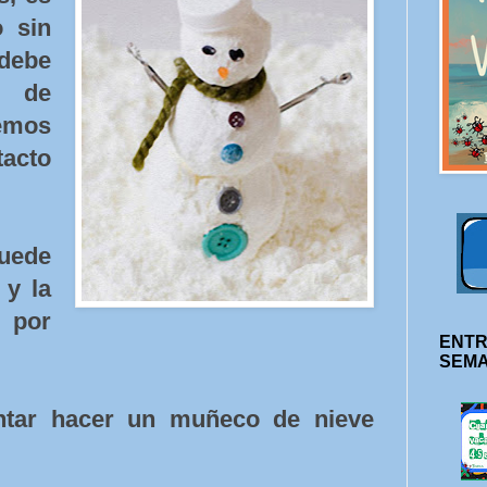
 sin
debe
a de
emos
tacto
uede
 y la
 por
ENTR
SEM
ntar hacer un muñeco de nieve