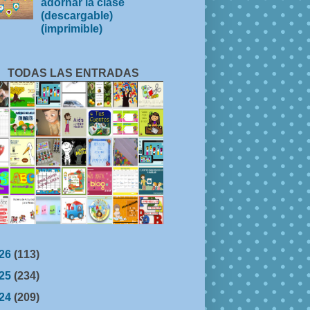
adornar la clase
(descargable)
(imprimible)
TODAS LAS ENTRADAS
26
(113)
25
(234)
24
(209)