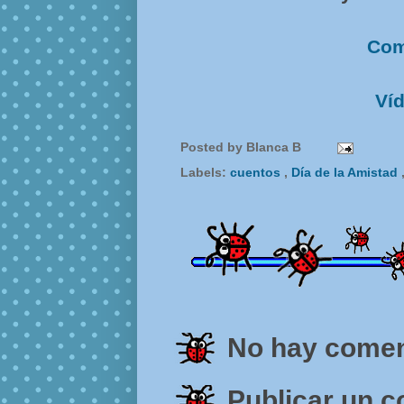
Comp
Víd
Posted by
Blanca B
Labels:
cuentos
,
Día de la Amistad
No hay comen
Publicar un 