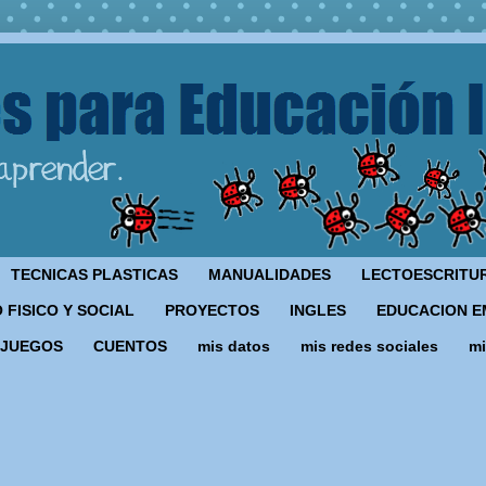
TECNICAS PLASTICAS
MANUALIDADES
LECTOESCRITU
 FISICO Y SOCIAL
PROYECTOS
INGLES
EDUCACION E
JUEGOS
CUENTOS
mis datos
mis redes sociales
mi