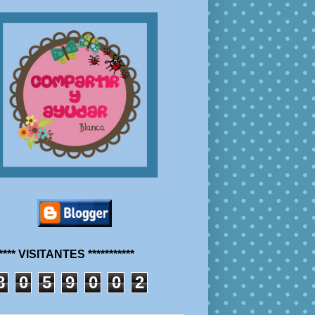
***** VISITANTES ***********
8
0
5
9
0
0
2