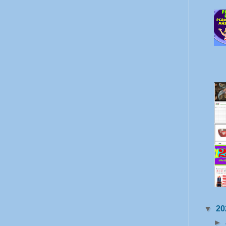
▼
20
►