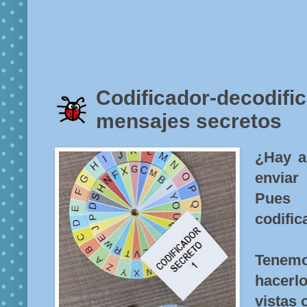
Codificador-decodifi
mensajes secretos
¿Hay a
enviar
Pues
codific
Tene
hacerl
vistas 