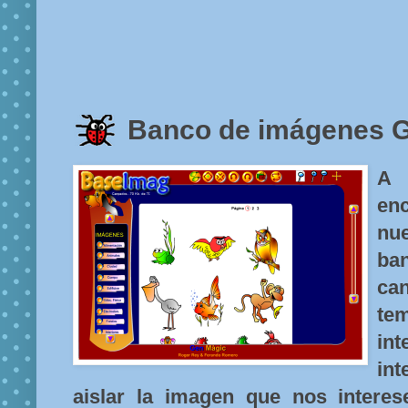
Banco de imágenes
A 
en
nue
ba
ca
te
in
in
aislar la imagen que nos interese