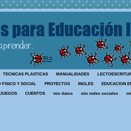
TECNICAS PLASTICAS
MANUALIDADES
LECTOESCRITU
 FISICO Y SOCIAL
PROYECTOS
INGLES
EDUCACION E
JUEGOS
CUENTOS
mis datos
mis redes sociales
mi