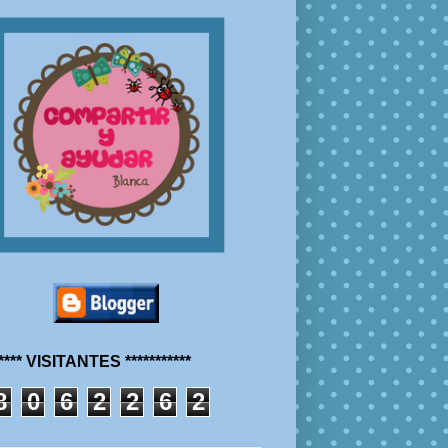
***** VISITANTES ***********
8
0
6
2
2
6
2