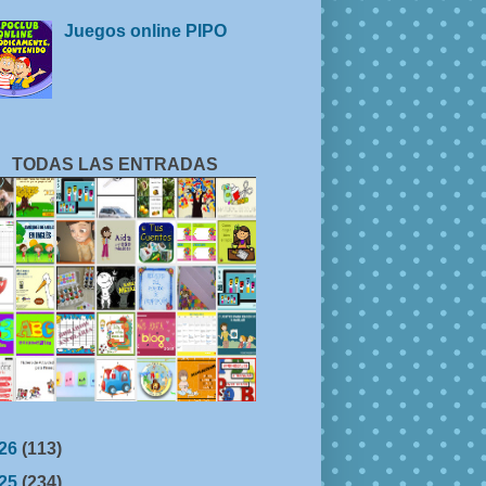
Juegos online PIPO
TODAS LAS ENTRADAS
26
(113)
25
(234)