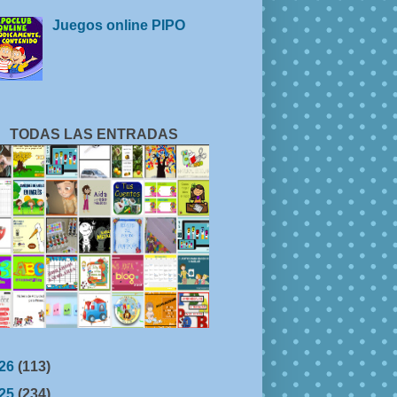
Juegos online PIPO
TODAS LAS ENTRADAS
26
(113)
25
(234)