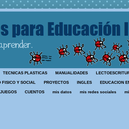
TECNICAS PLASTICAS
MANUALIDADES
LECTOESCRITU
 FISICO Y SOCIAL
PROYECTOS
INGLES
EDUCACION E
JUEGOS
CUENTOS
mis datos
mis redes sociales
mi