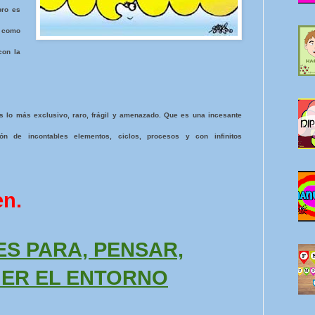
bro es
 como
con la
 lo más exclusivo, raro, frágil y amenazado. Que es una incesante
n de incontables elementos, ciclos, procesos y con infinitos
en.
ES PARA, PENSAR,
GER EL ENTORNO