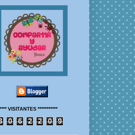
***** VISITANTES ***********
8
0
6
2
2
0
9