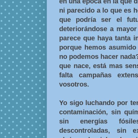
en una época en la que 
ni parecido a lo que es 
que podría ser el fut
deteriorándose a mayor 
parece que haya tanta i
porque hemos asumido 
no podemos hacer nada?
que nace, está mas sens
falta campañas exten
vosotros.
Yo sigo luchando por ten
contaminación, sin quím
sin energías fósil
descontroladas, sin 