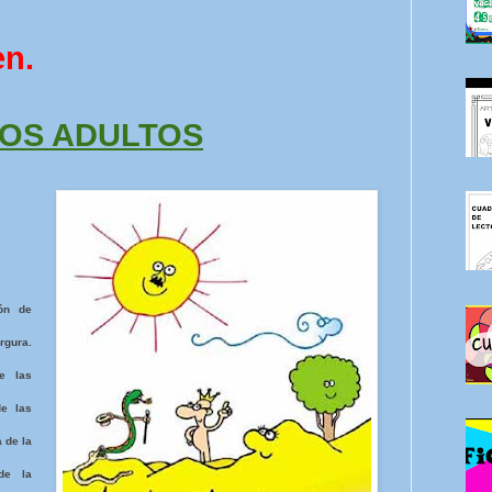
en.
LOS ADULTOS
ión de
rgura.
e las
de las
 de la
de la