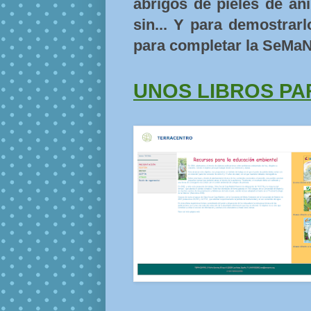
abrigos de pieles de an
sin... Y para demostrar
para completar la SeMa
UNOS LIBROS PA