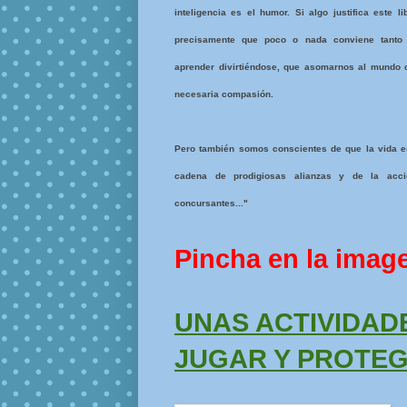
inteligencia es el humor. Si algo justifica este li
precisamente que poco o nada conviene tanto
aprender divirtiéndose, que asomarnos al mundo 
necesaria compasión.
Pero también somos conscientes de que la vida es
cadena de prodigiosas alianzas y de la acció
concursantes..."
Pincha en la imag
UNAS ACTIVIDAD
JUGAR Y PROTE