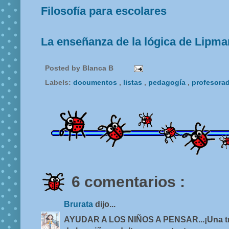
Filosofía para escolares
La enseñanza de la lógica de Lipma
Posted by
Blanca B
Labels:
documentos
,
listas
,
pedagogía
,
profesora
6 comentarios :
Brurata
dijo...
AYUDAR A LOS NIÑOS A PENSAR...¡Una tre