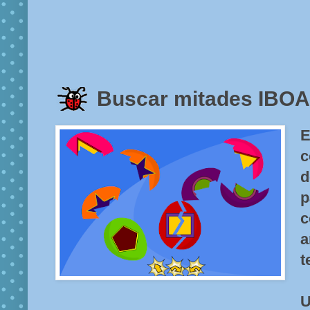
Buscar mitades IBO
E
c
d
p
c
a
t
U