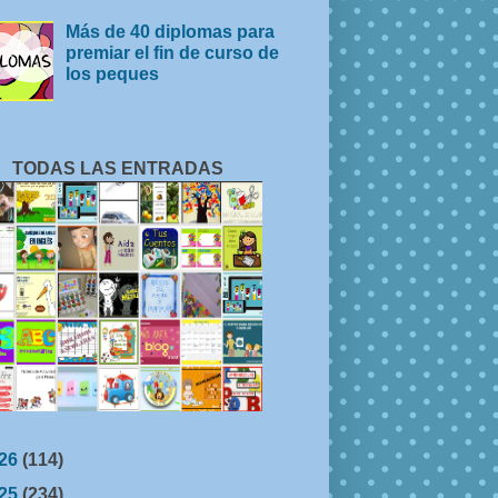
Más de 40 diplomas para
premiar el fin de curso de
los peques
TODAS LAS ENTRADAS
26
(114)
25
(234)