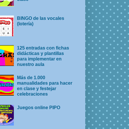
BINGO de las vocales
(lotería)
125 entradas con fichas
didácticas y plantillas
para implementar en
nuestro aula
Más de 1.000
manualidades para hacer
en clase y festejar
celebraciones
Juegos online PIPO