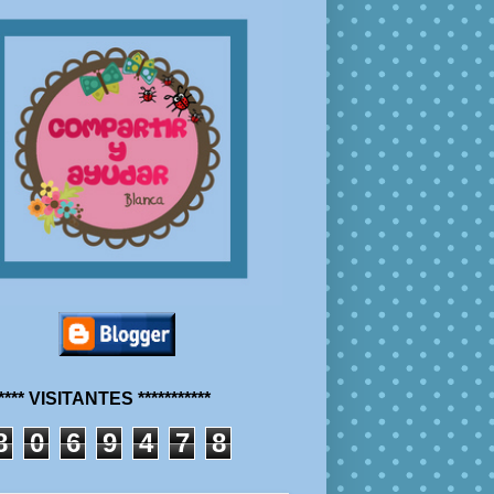
***** VISITANTES ***********
8
0
6
9
4
7
8