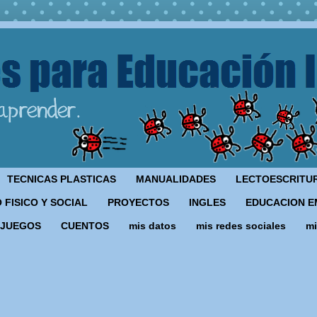
TECNICAS PLASTICAS
MANUALIDADES
LECTOESCRITU
 FISICO Y SOCIAL
PROYECTOS
INGLES
EDUCACION E
JUEGOS
CUENTOS
mis datos
mis redes sociales
mi