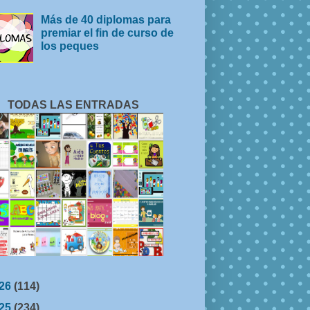
Más de 40 diplomas para
premiar el fin de curso de
los peques
TODAS LAS ENTRADAS
26
(114)
25
(234)