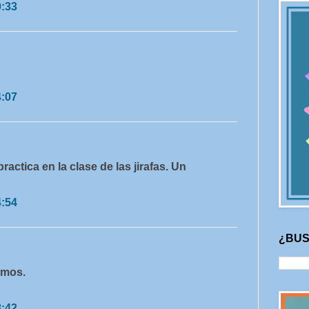
0:33
4:07
ractica en la clase de las jirafas. Un
4:54
¿BUS
emos.
8:42