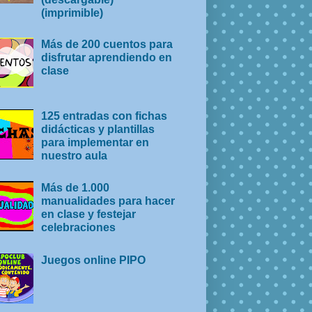
(imprimible)
Más de 200 cuentos para
disfrutar aprendiendo en
clase
125 entradas con fichas
didácticas y plantillas
para implementar en
nuestro aula
Más de 1.000
manualidades para hacer
en clase y festejar
celebraciones
Juegos online PIPO