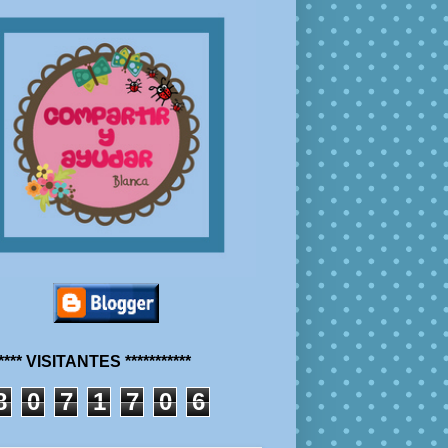
***** VISITANTES ***********
8
0
7
1
7
0
6