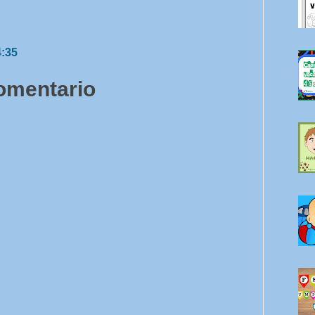
4:35
comentario