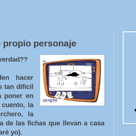
 propio personaje
 verdad??
en hacer
tan difícil
a poner en
 cuento, la
rchero, la
a de las fichas que llevan a casa
aré yo).