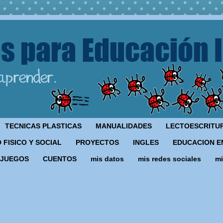
TECNICAS PLASTICAS
MANUALIDADES
LECTOESCRITU
 FISICO Y SOCIAL
PROYECTOS
INGLES
EDUCACION E
JUEGOS
CUENTOS
mis datos
mis redes sociales
mi