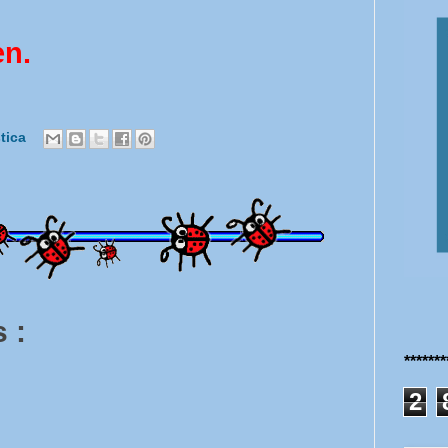
en.
stica
 :
******
2