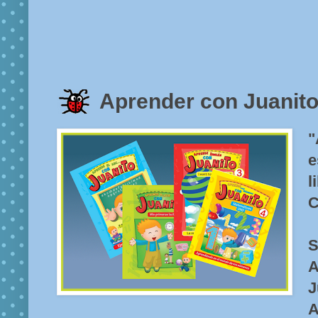
Aprender con Juanit
"
e
l
C
S
A
J
A