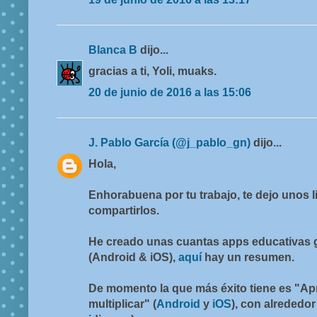
Blanca B
dijo...
gracias a ti, Yoli, muaks.
20 de junio de 2016 a las 15:06
J. Pablo García (@j_pablo_gn)
dijo...
Hola,
Enhorabuena por tu trabajo, te dejo unos l
compartirlos.
He creado unas cuantas apps educativas g
(Android & iOS),
aquí
hay un resumen.
De momento la que más éxito tiene es "Apr
multiplicar" (
Android
y
iOS
), con alrededo