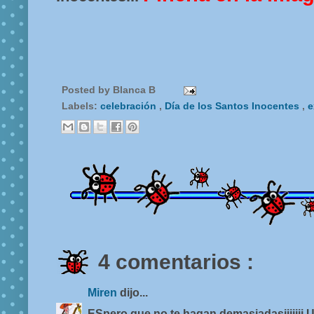
Posted by
Blanca B
Labels:
celebración
,
Día de los Santos Inocentes
,
e
4 comentarios :
Miren
dijo...
ESpero que no te hagan demasiadasjijijij 