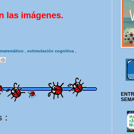
n las imágenes.
o-matemático
,
estimulación cognitiva
,
ENTR
SEM
 :