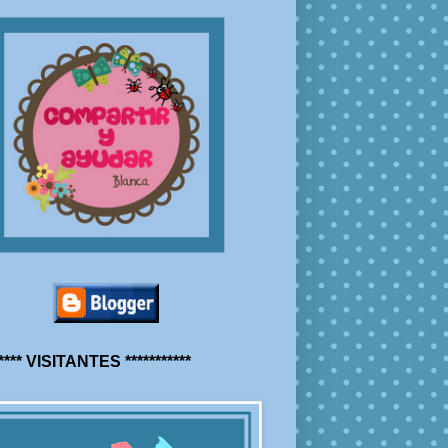
***** VISITANTES ***********