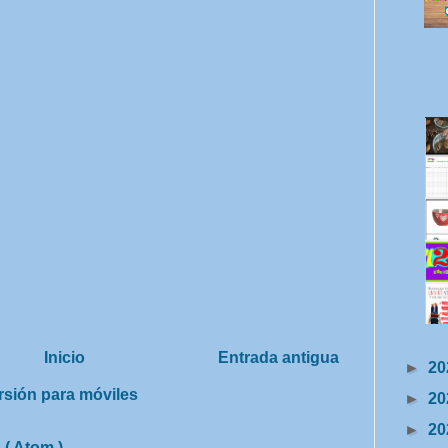
Inicio
Entrada antigua
►
20
rsión para móviles
►
20
►
20
 ( Atom )