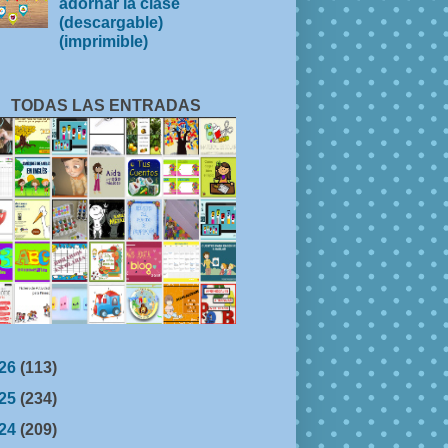
adornar la clase
(descargable)
(imprimible)
TODAS LAS ENTRADAS
26
(113)
25
(234)
24
(209)