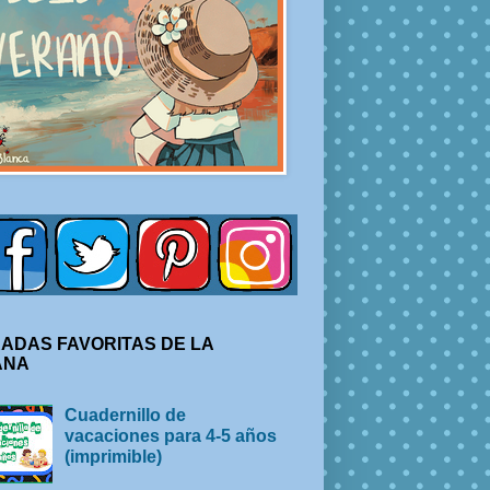
ADAS FAVORITAS DE LA
ANA
Cuadernillo de
vacaciones para 4-5 años
(imprimible)