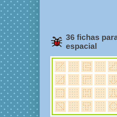
36 fichas para
espacial