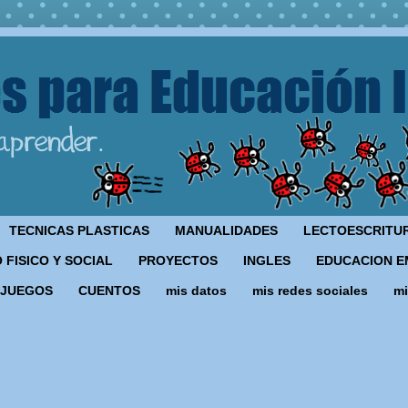
TECNICAS PLASTICAS
MANUALIDADES
LECTOESCRITU
 FISICO Y SOCIAL
PROYECTOS
INGLES
EDUCACION E
JUEGOS
CUENTOS
mis datos
mis redes sociales
mi