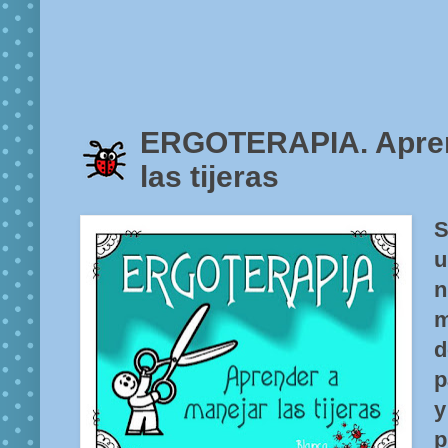
ERGOTERAPIA. Apren
las tijeras
S
n
d
p
y
p