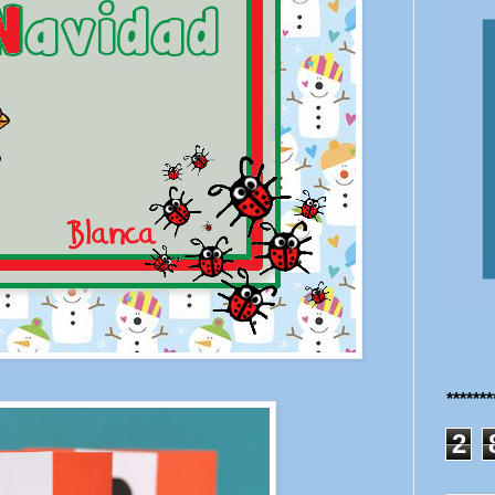
******
2