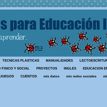
TECNICAS PLASTICAS
MANUALIDADES
LECTOESCRITU
 FISICO Y SOCIAL
PROYECTOS
INGLES
EDUCACION E
JUEGOS
CUENTOS
mis datos
mis redes sociales
mi