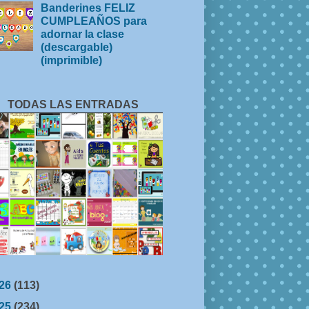
Banderines FELIZ
CUMPLEAÑOS para
adornar la clase
(descargable)
(imprimible)
TODAS LAS ENTRADAS
26
(113)
25
(234)