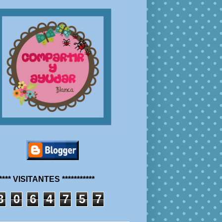
***** VISITANTES ***********
8
0
6
4
7
5
7