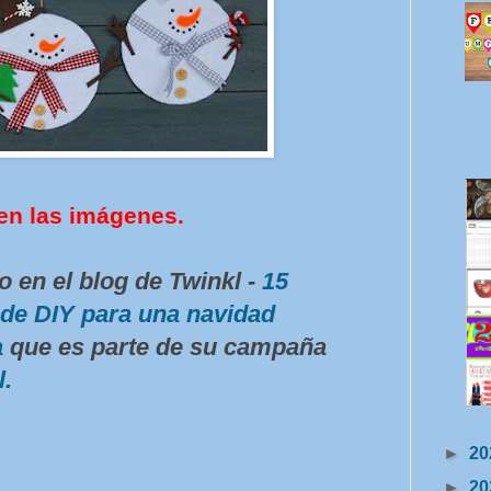
en las imágenes.
o en el blog de Twinkl -
15
de DIY para una navidad
a
que es parte de su campaña
l.
►
20
►
20