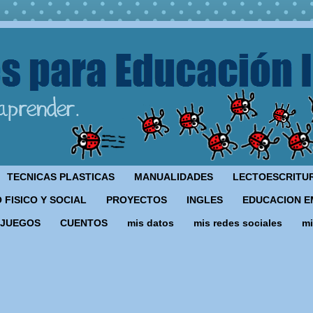
TECNICAS PLASTICAS
MANUALIDADES
LECTOESCRITU
 FISICO Y SOCIAL
PROYECTOS
INGLES
EDUCACION E
JUEGOS
CUENTOS
mis datos
mis redes sociales
mi