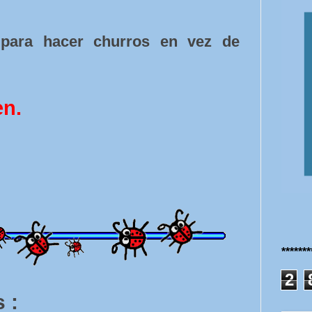
para hacer churros en vez de
en.
******
2
 :