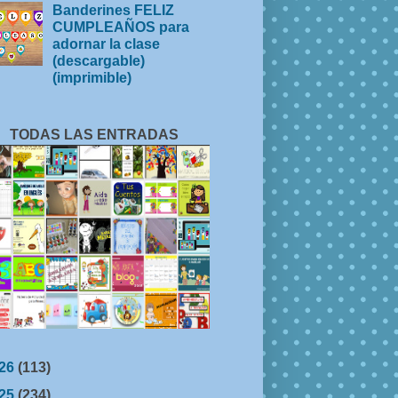
Banderines FELIZ
CUMPLEAÑOS para
adornar la clase
(descargable)
(imprimible)
TODAS LAS ENTRADAS
26
(113)
25
(234)