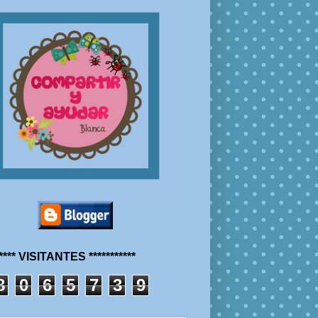
***** VISITANTES ***********
8
0
6
5
7
3
9