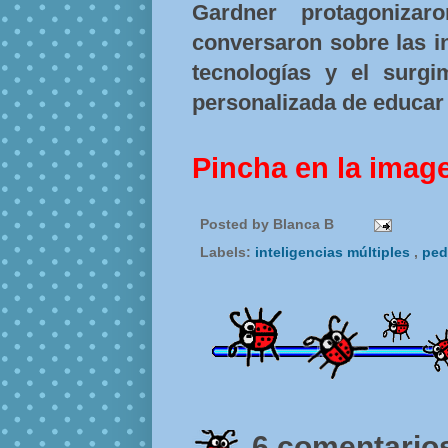
Gardner protagoniza
conversaron sobre las in
tecnologías y el surg
personalizada de educar 
Pincha en la imag
Posted by
Blanca B
Labels:
inteligencias múltiples
,
ped
6 comentarios