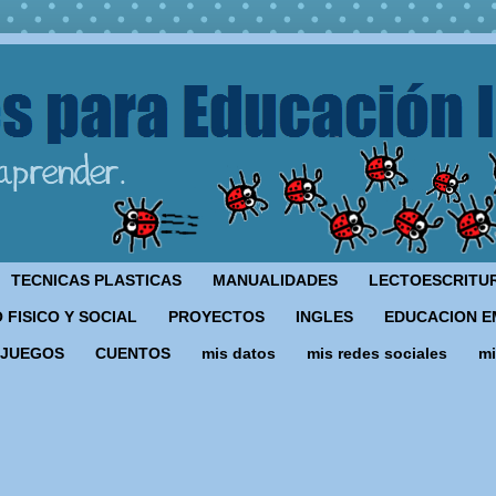
TECNICAS PLASTICAS
MANUALIDADES
LECTOESCRITU
 FISICO Y SOCIAL
PROYECTOS
INGLES
EDUCACION E
JUEGOS
CUENTOS
mis datos
mis redes sociales
mi