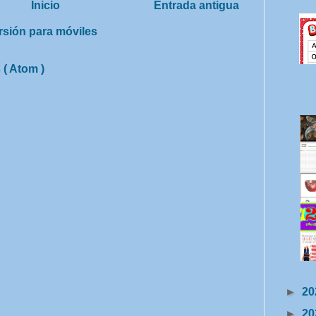
Inicio
Entrada antigua
rsión para móviles
 ( Atom )
►
20
►
20