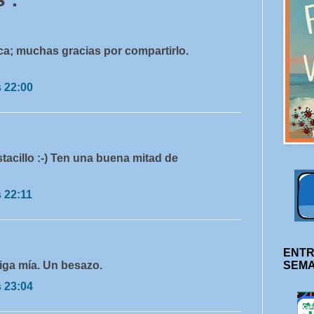
ca; muchas gracias por compartirlo.
s 22:00
stacillo :-) Ten una buena mitad de
s 22:11
ENTR
iga mía. Un besazo.
SEM
s 23:04