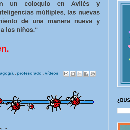
ron un coloquio en Avilés y
teligencias múltiples, las nuevas
imiento de una manera nueva y
a los niños."
en.
agogía
,
profesorado
,
vídeos
¿BUS
 :