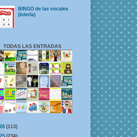
BINGO de las vocales
(lotería)
TODAS LAS ENTRADAS
26
(113)
25
(234)