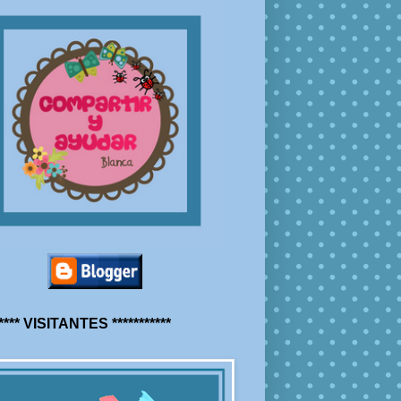
***** VISITANTES ***********