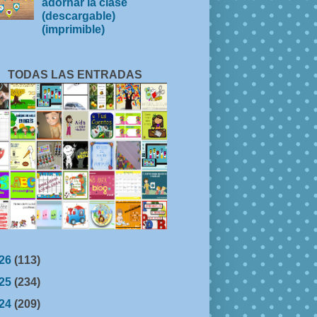
adornar la clase
(descargable)
(imprimible)
TODAS LAS ENTRADAS
26
(113)
25
(234)
24
(209)