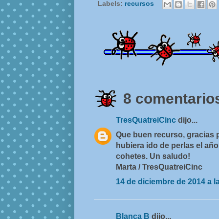
Labels:
recursos
8 comentarios
TresQuatreiCinc
dijo...
Que buen recurso, gracias p
hubiera ido de perlas el añ
cohetes. Un saludo!
Marta / TresQuatreiCinc
14 de diciembre de 2014 a l
Blanca B
dijo...