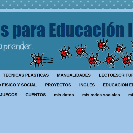
TECNICAS PLASTICAS
MANUALIDADES
LECTOESCRITU
 FISICO Y SOCIAL
PROYECTOS
INGLES
EDUCACION E
JUEGOS
CUENTOS
mis datos
mis redes sociales
mi