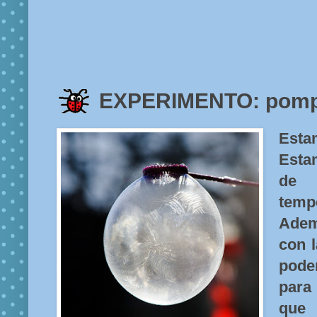
EXPERIMENTO: pomp
Esta
Esta
de
temp
Adem
con l
pode
para
que