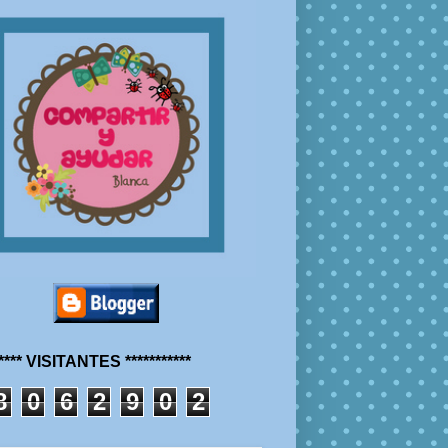
***** VISITANTES ***********
8
0
6
2
9
0
2