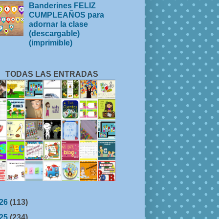
Banderines FELIZ
CUMPLEAÑOS para
adornar la clase
(descargable)
(imprimible)
TODAS LAS ENTRADAS
26
(113)
25
(234)