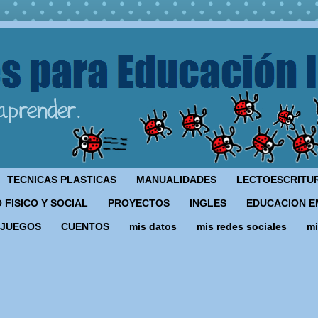
TECNICAS PLASTICAS
MANUALIDADES
LECTOESCRITU
 FISICO Y SOCIAL
PROYECTOS
INGLES
EDUCACION E
JUEGOS
CUENTOS
mis datos
mis redes sociales
mi