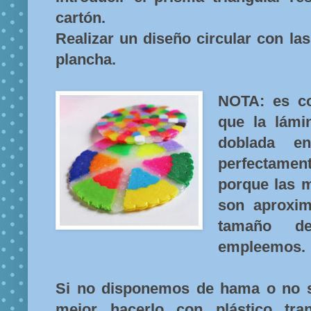
cartón.
Realizar un diseño circular con la
plancha.
NOTA: es c
que la lámi
doblada e
perfectament
porque las 
son aproxi
tamaño d
empleemos.
Si no disponemos de hama o no s
mejor hacerlo con plástico tra