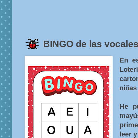
BINGO de las vocales 
En e
Loter
cart
niñas
He p
mayús
prim
leer y