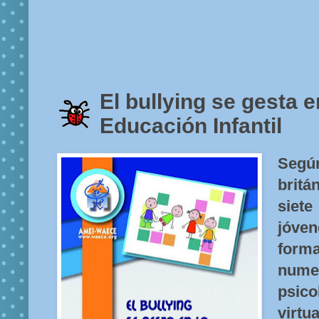
El bullying se gesta e
Educación Infantil
Segú
brit
siete
jóven
forma
nume
psic
virtua