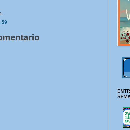
a.
1:59
comentario
ENTR
SEM