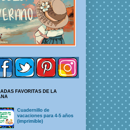
ADAS FAVORITAS DE LA
ANA
Cuadernillo de
vacaciones para 4-5 años
(imprimible)