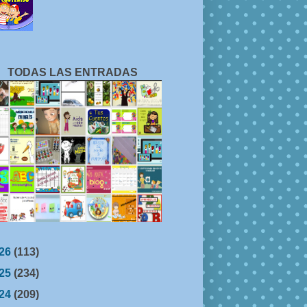
TODAS LAS ENTRADAS
26
(113)
25
(234)
24
(209)