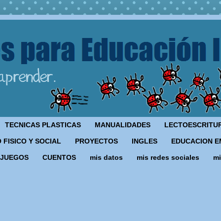
TECNICAS PLASTICAS
MANUALIDADES
LECTOESCRITU
 FISICO Y SOCIAL
PROYECTOS
INGLES
EDUCACION E
JUEGOS
CUENTOS
mis datos
mis redes sociales
mi