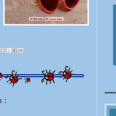
******
 :