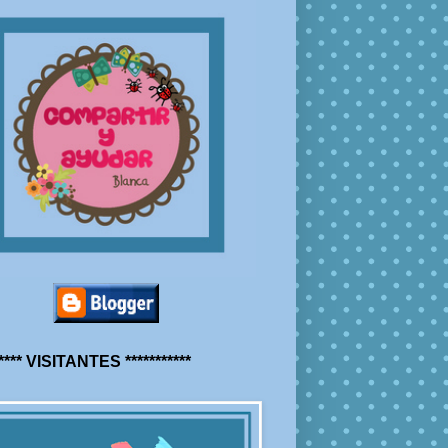
***** VISITANTES ***********