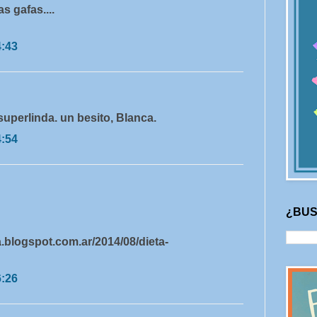
 gafas....
4:43
 superlinda. un besito, Blanca.
4:54
¿BUS
.blogspot.com.ar/2014/08/dieta-
6:26