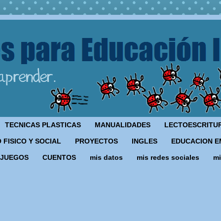
TECNICAS PLASTICAS
MANUALIDADES
LECTOESCRITU
 FISICO Y SOCIAL
PROYECTOS
INGLES
EDUCACION E
JUEGOS
CUENTOS
mis datos
mis redes sociales
mi