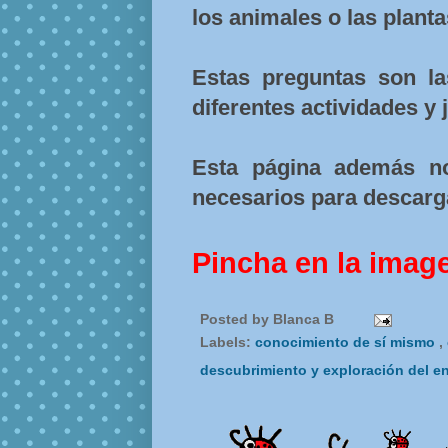
los animales o las plant
Estas preguntas son l
diferentes actividades y 
Esta página además n
necesarios para descarga
Pincha en la imag
Posted by
Blanca B
Labels:
conocimiento de sí mismo
,
descubrimiento y exploración del e