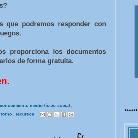
as?
as que podremos responder con
juegos.
os proporciona los documentos
rlos de forma gratuita.
en.
conocimiento medio físico-social
,
******
ntorno
,
recursos