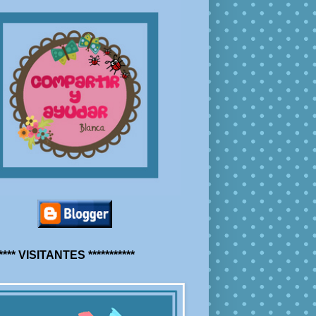
***** VISITANTES ***********