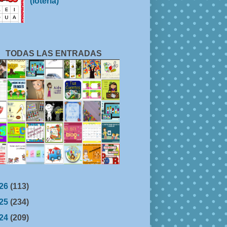
(lotería)
TODAS LAS ENTRADAS
26
(113)
25
(234)
24
(209)