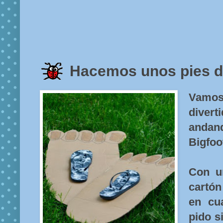
Hacemos unos pies d
Vamo
dive
andan
Bigfoo
Con u
cartó
en cua
pido s