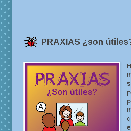
PRAXIAS ¿son útiles
H
m
s
p
p
m
q
e