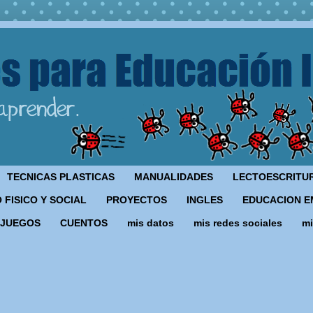
TECNICAS PLASTICAS
MANUALIDADES
LECTOESCRITU
 FISICO Y SOCIAL
PROYECTOS
INGLES
EDUCACION E
JUEGOS
CUENTOS
mis datos
mis redes sociales
mi