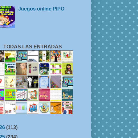
Juegos online PIPO
TODAS LAS ENTRADAS
26
(113)
25
(234)