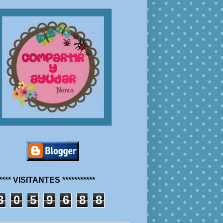
***** VISITANTES ***********
8
0
5
9
6
8
8