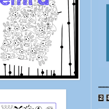
******
2