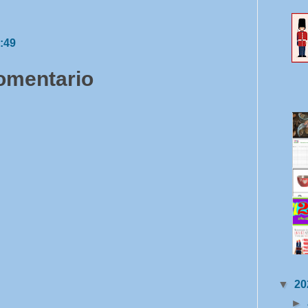
:49
comentario
▼
20
►