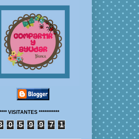
***** VISITANTES ***********
8
0
5
9
9
7
1