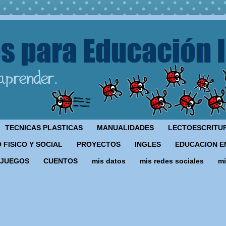
TECNICAS PLASTICAS
MANUALIDADES
LECTOESCRITU
 FISICO Y SOCIAL
PROYECTOS
INGLES
EDUCACION E
JUEGOS
CUENTOS
mis datos
mis redes sociales
mi