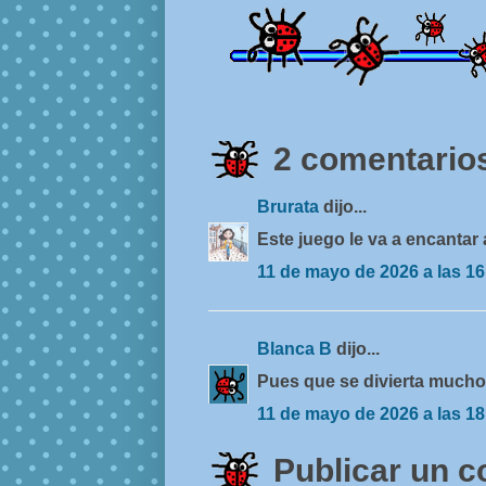
2 comentarios
Brurata
dijo...
Este juego le va a encantar 
11 de mayo de 2026 a las 16
Blanca B
dijo...
Pues que se divierta mucho.
11 de mayo de 2026 a las 18
Publicar un 