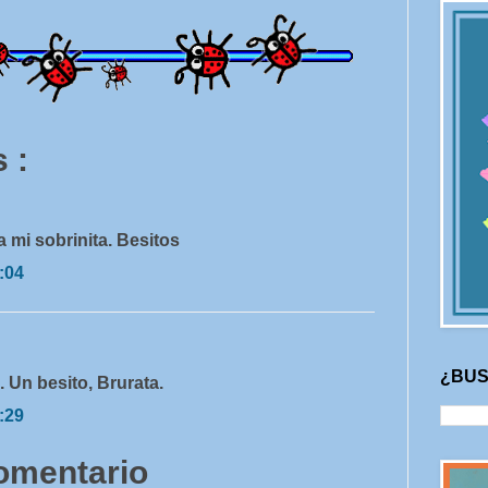
 :
a mi sobrinita. Besitos
:04
¿BUS
 Un besito, Brurata.
:29
comentario