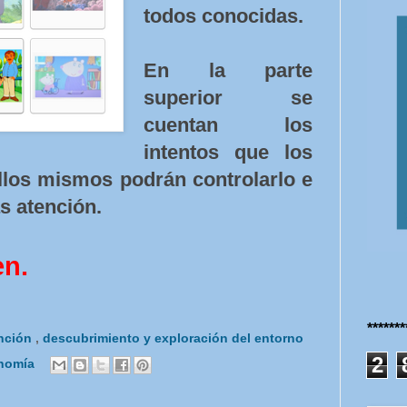
todos conocidas.
En la parte
superior se
cuentan los
intentos que los
llos mismos podrán controlarlo e
s atención.
en.
******
nción
,
descubrimiento y exploración del entorno
2
onomía