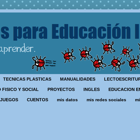
TECNICAS PLASTICAS
MANUALIDADES
LECTOESCRITU
 FISICO Y SOCIAL
PROYECTOS
INGLES
EDUCACION E
JUEGOS
CUENTOS
mis datos
mis redes sociales
mi