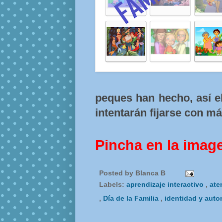
peques han hecho, así e
intentarán fijarse con má
Pincha en la imag
Posted by
Blanca B
Labels:
aprendizaje interactivo
,
ate
,
Día de la Familia
,
identidad y aut