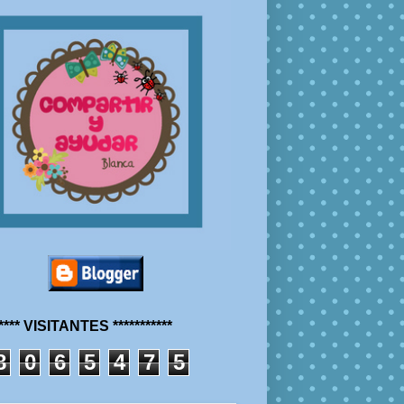
***** VISITANTES ***********
8
0
6
5
4
7
5