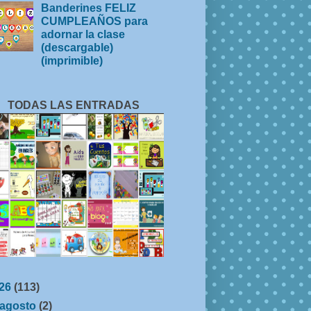
Banderines FELIZ
CUMPLEAÑOS para
adornar la clase
(descargable)
(imprimible)
TODAS LAS ENTRADAS
26
(113)
agosto
(2)